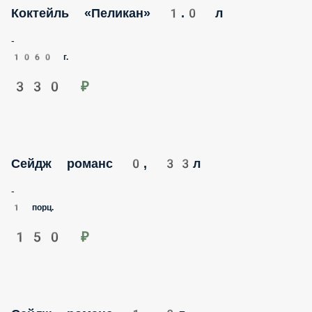
Коктейль «Пеликан» 1.0 л
-
1060 г.
330 ₽
Сейдж романс 0, 33л
-
1 порц.
150 ₽
Сейдж романс 1, 0л