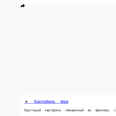
170 ₽
210 ₽
23
В корзину
В корзину
* Пюре картофельное
-
190 г.
180 ₽
В корзину
Информация об оплате