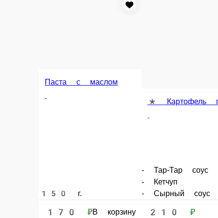
Паста с маслом
-
* 
* Картофель по-деревенски
-
-
- Тар-Тар соус
- Тар
- Кетчуп
- Кет
150 г.
- Сырный соус
- Сыр