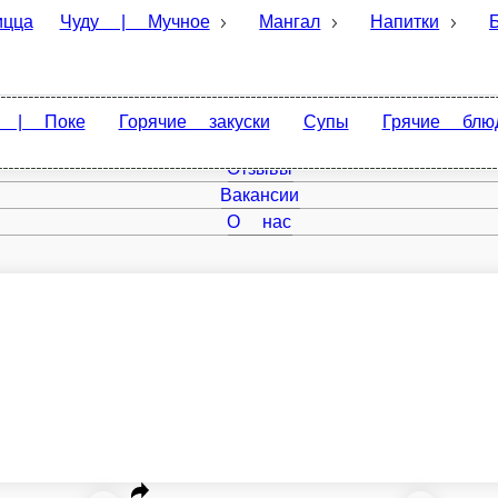
Чуду | Мучное
Мангал
Напитки
Бургеры
Горячие закуски
Супы
Грячие блюда
Лапша | Паста
Главная
Отзывы
Вакансии
О нас