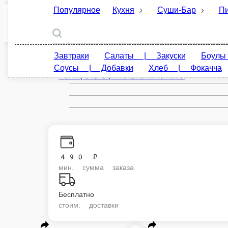
Популярное
Кухня
Суши-Бар
Пицца
Дербент
ru
Завтраки
Салаты | Закуски
Боулы | Поке
Настройки
Фокачча
+7 (909) 484-71-11
490 ₽
мин. сумма заказа
Бесплатно
стоим. доставки