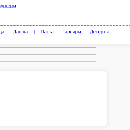
Гарниры
Десерты
Соусы | Добавки
Хлеб |