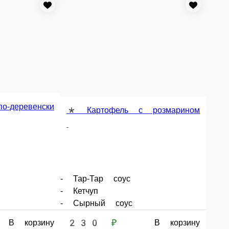
Картофель с розмарином
* Картофель фри
Хрустящий картофель обжаренный во фритюре, с со
-Тар соус
- Тар-Тар соус
чуп
- Кетчуп
ный соус
- Сырный соус