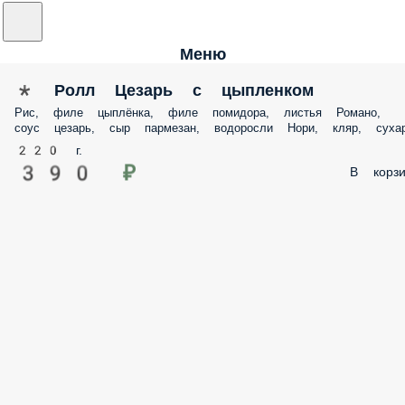
Меню
* Ролл Цезарь с цыпленком
Рис, филе цыплёнка, филе помидора, листья Романо, соус цезарь, сы
пармезан, водоросли Нори, кляр, сухари.
220 г.
390 ₽
В корз